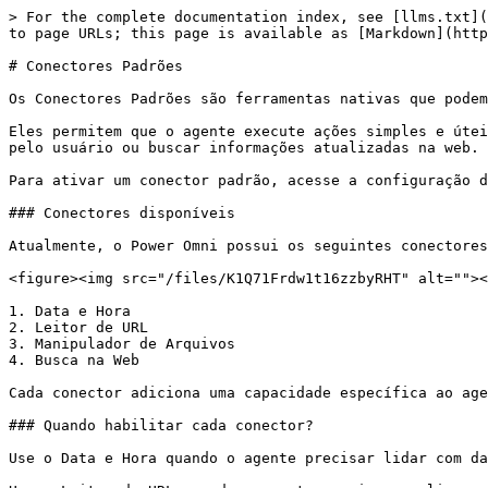
> For the complete documentation index, see [llms.txt](
to page URLs; this page is available as [Markdown](http
# Conectores Padrões

Os Conectores Padrões são ferramentas nativas que podem
Eles permitem que o agente execute ações simples e útei
pelo usuário ou buscar informações atualizadas na web.

Para ativar um conector padrão, acesse a configuração d
### Conectores disponíveis

Atualmente, o Power Omni possui os seguintes conectores
<figure><img src="/files/K1Q71Frdw1t16zzbyRHT" alt=""><
1. Data e Hora

2. Leitor de URL

3. Manipulador de Arquivos

4. Busca na Web

Cada conector adiciona uma capacidade específica ao age
### Quando habilitar cada conector?

Use o Data e Hora quando o agente precisar lidar com da