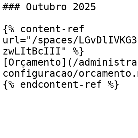
### Outubro 2025

{% content-ref 
url="/spaces/LGvDlIVKG3
zwLItBcIII" %}

[Orçamento](/administra
configuracao/orcamento.m