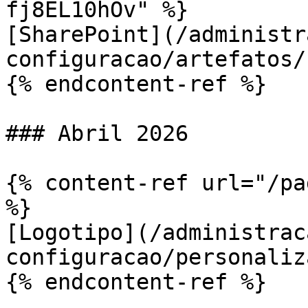
fj8EL10hOv" %}

[SharePoint](/administr
configuracao/artefatos/
{% endcontent-ref %}

### Abril 2026

{% content-ref url="/pa
%}

[Logotipo](/administrac
configuracao/personaliz
{% endcontent-ref %}
