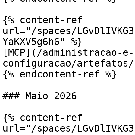
{% content-ref 
url="/spaces/LGvDlIVKG3
YaKXV5g6h6" %}

[MCP](/administracao-e-
configuracao/artefatos/
{% endcontent-ref %}

### Maio 2026

{% content-ref 
url="/spaces/LGvDlIVKG3