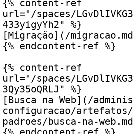
{% content-ref 
url="/spaces/LGvDlIVKG3
433yigyYh2" %}

[Migração](/migracao.md)
{% endcontent-ref %}

{% content-ref 
url="/spaces/LGvDlIVKG3
3Qy35oQRLJ" %}

[Busca na Web](/adminis
configuracao/artefatos/
padroes/busca-na-web.md)
{% endcontent-ref %}
