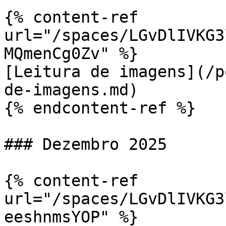
{% content-ref 
url="/spaces/LGvDlIVKG3
MQmenCg0Zv" %}

[Leitura de imagens](/p
de-imagens.md)

{% endcontent-ref %}

### Dezembro 2025

{% content-ref 
url="/spaces/LGvDlIVKG3
eeshnmsYOP" %}
